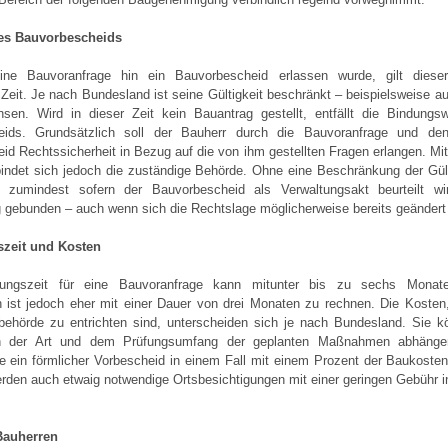
es Bauvorbescheids
ne Bauvoranfrage hin ein Bauvorbescheid erlassen wurde, gilt dieser
eit. Je nach Bundesland ist seine Gültigkeit beschränkt – beispielsweise au
hsen. Wird in dieser Zeit kein Bauantrag gestellt, entfällt die Bindungs
eids. Grundsätzlich soll der Bauherr durch die Bauvoranfrage und den
d Rechtssicherheit in Bezug auf die von ihm gestellten Fragen erlangen. Mi
indet sich jedoch die zuständige Behörde. Ohne eine Beschränkung der Gült
 zumindest sofern der Bauvorbescheid als Verwaltungsakt beurteilt wi
 gebunden – auch wenn sich die Rechtslage möglicherweise bereits geändert 
szeit und Kosten
tungszeit für eine Bauvoranfrage kann mitunter bis zu sechs Monate
h ist jedoch eher mit einer Dauer von drei Monaten zu rechnen. Die Kosten,
behörde zu entrichten sind, unterscheiden sich je nach Bundesland. Sie k
 der Art und dem Prüfungsumfang der geplanten Maßnahmen abhänge
se ein förmlicher Vorbescheid in einem Fall mit einem Prozent der Baukosten
erden auch etwaig notwendige Ortsbesichtigungen mit einer geringen Gebühr 
Bauherren