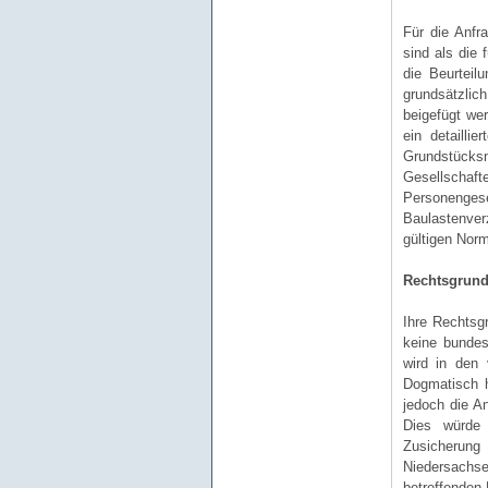
Für die Anfr
sind als die
die Beurteil
grundsätzlic
beigefügt we
ein detailli
Grundstücksn
Gesellschaft
Personengese
Baulastenve
gültigen Norm
Rechtsgrund
Ihre Rechtsg
keine bundes
wird in den 
Dogmatisch 
jedoch die A
Dies würde 
Zusicherung
Niedersachse
betreffenden