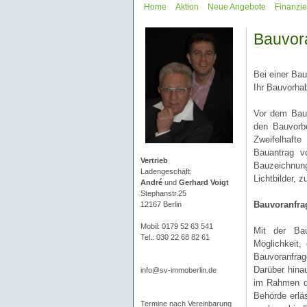
Home
Aktion
Neue Angebote
Finanzi
Bauvor
Bei einer Ba
Ihr Bauvorhab
Vor dem Baua
den Bauvorbe
Zweifelhaft
Bauantrag v
Vertrieb
Bauzeichnun
Ladengeschäft:
Lichtbilder,
André
und
Gerhard Voigt
Stephanstr.25
Bauvoranfra
12167 Berlin
Mobil: 0179 52 63 541
Mit der Bau
Tel.: 030 22 68 82 61
Möglichkeit,
Bauvoranfrag
Darüber hina
info@sv-immoberlin.de
im Rahmen de
Behörde erlä
Termine nach Vereinbarung