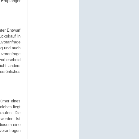
n Empfänger
nter Entwurf
ückskauf in
uvoranfrage
ung und auch
uvoranfrage
vorbescheid
icht anders
persönliches
tümer eines
lches liegt
kaufen. Die
 werden. Ist
diesem eine
voranfragen