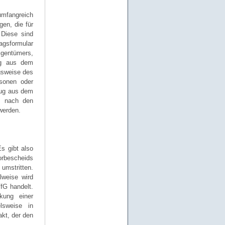
umfangreich
en, die für
 Diese sind
agsformular
igentümers,
zug aus dem
gsweise des
rsonen oder
zug aus dem
e nach den
werden.
s gibt also
orbescheids
umstritten.
lweise wird
fG handelt.
kung einer
lsweise in
kt, der den