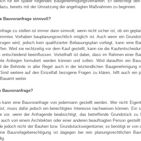
lich für ein später folgendes Baugenehmigungsverfahren. Er berechtigt de
 dazu, bereits mit der Umsetzung der angefragten Maßnahmen zu beginnen.
e Bauvoranfrage sinnvoll?
frage zu stellen ist immer dann sinnvoll, wenn nicht sicher ist, ob ein gepla
timmtes Vorhaben bauplanungsrechtlich möglich ist. Auch wenn ein Grundst
ogen wird, jedoch kein qualifizierter Bebauungsplan vorliegt, kann eine Ba
ffen. Wird sie rechtzeitig vor dem Kauf gestellt, kann sie die Kaufentscheid
s entscheidend beeinflussen. Vorteilhaft ist dabei, dass im Rahmen einer Ba
te Anliegen formuliert werden können und sollen. Wird daraufhin ein Bau
rd die Behörde in aller Regel auch in der letztendlichen Baugenehmigung n
Sind weitere auf den Einzelfall bezogene Fragen zu klären, hilft auch ein 
Bauamt weiter.
ie Bauvoranfrage?
h kann eine Bauvoranfrage von jedermann gestellt werden. Wer nicht Eigen
ist, muss dafür jedoch ein berechtigtes Interesse nachweisen können. Ein so
se vor, wenn der Anfragende beabsichtigt, das betreffende Grundstück zu 
auch von einem Architekten oder einer anderen beauftragten Person gestellt
de jedoch nicht der Bauherr bzw. Grundstückseigentümer, so benötigt er von 
ine Bauvorlageberechtigung ist dagegen bei rein planungsrechtlichen Bau
ig.