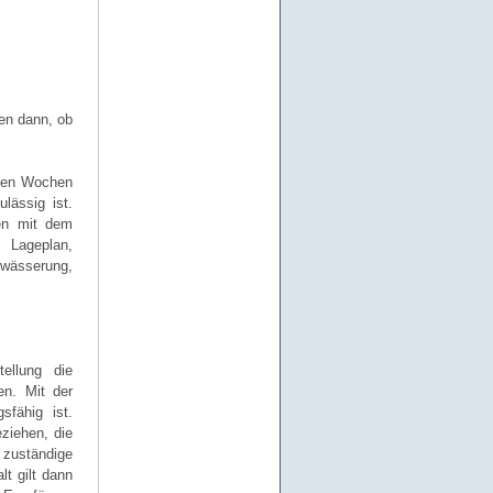
en dann, ob
igen Wochen
lässig ist.
men mit dem
, Lageplan,
wässerung,
ellung die
en. Mit der
sfähig ist.
ziehen, die
 zuständige
t gilt dann