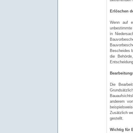
Erlöschen d
Wenn auf ei
unbestimmte Z
in Niedersac
Bauvorbesch
Bauvorbeschei
Bescheides b
die Behörde,
Entscheidung
Bearbeitung
Die Bearbei
Grundsätzlic
Bauaufsichts
anderem von
beispielswei
Zusätzlich w
gestellt.
Wichtig für 