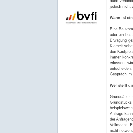
auch verbind
jedoch nicht
Wann ist ein
Eine Bauvoran
oder ein bes
Erwägung gez
Klarheit scha
den Kaufprei
immer konkre
erlassen, wi
entscheiden. 
Gespräch im 
Wer stellt d
Grundsätzlic
Grundstücks 
beispielswei
Anfrage kann 
der Anfragen
Vollmacht. E
nicht notwend