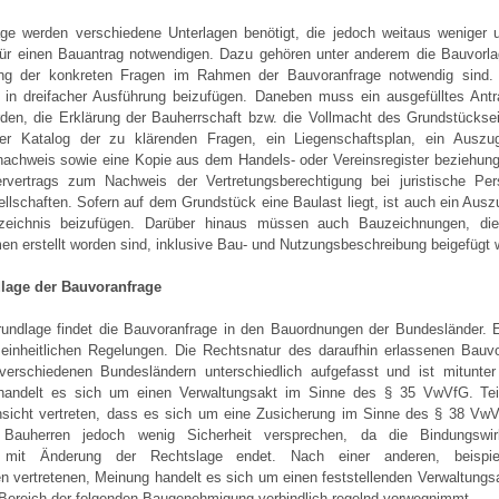
age werden verschiedene Unterlagen benötigt, die jedoch weitaus weniger 
 für einen Bauantrag notwendigen. Dazu gehören unter anderem die Bauvorlag
ung der konkreten Fragen im Rahmen der Bauvoranfrage notwendig sind.
h in dreifacher Ausführung beizufügen. Daneben muss ein ausgefülltes Antr
rden, die Erklärung der Bauherrschaft bzw. die Vollmacht des Grundstückse
erter Katalog der zu klärenden Fragen, ein Liegenschaftsplan, ein Aus
achweis sowie eine Kopie aus dem Handels- oder Vereinsregister beziehun
ervertrags zum Nachweis der Vertretungsberechtigung bei juristische Pe
llschaften. Sofern auf dem Grundstück eine Baulast liegt, ist auch ein Aus
rzeichnis beizufügen. Darüber hinaus müssen auch Bauzeichnungen, di
en erstellt worden sind, inklusive Bau- und Nutzungsbeschreibung beigefügt 
lage der Bauvoranfrage
rundlage findet die Bauvoranfrage in den Bauordnungen der Bundesländer. E
einheitlichen Regelungen. Die Rechtsnatur des daraufhin erlassenen Bauv
verschiedenen Bundesländern unterschiedlich aufgefasst und ist mitunter 
handelt es sich um einen Verwaltungsakt im Sinne des § 35 VwVfG. Tei
nsicht vertreten, dass es sich um eine Zusicherung im Sinne des § 38 VwV
Bauherren jedoch wenig Sicherheit versprechen, da die Bindungswir
 mit Änderung der Rechtslage endet. Nach einer anderen, beispie
n vertretenen, Meinung handelt es sich um einen feststellenden Verwaltungsa
 Bereich der folgenden Baugenehmigung verbindlich regelnd vorwegnimmt.