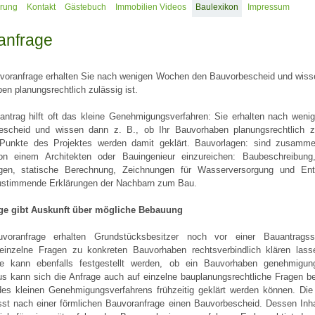
erung
Kontakt
Gästebuch
Immobilien Videos
Baulexikon
Impressum
anfrage
uvoranfrage erhalten Sie nach wenigen Wochen den Bauvorbescheid und wiss
en planungsrechtlich zulässig ist.
ntrag hilft oft das kleine Genehmigungsverfahren: Sie erhalten nach wen
scheid und wissen dann z. B., ob Ihr Bauvorhaben planungsrechtlich zu
e Punkte des Projektes werden damit geklärt. Bauvorlagen: sind zusam
on einem Architekten oder Bauingenieur einzureichen: Baubeschreibung
gen, statische Berechnung, Zeichnungen für Wasserversorgung und Ent
 zustimmende Erklärungen der Nachbarn zum Bau.
ge gibt Auskunft über mögliche Bebauung
voranfrage erhalten Grundstücksbesitzer noch vor einer Bauantragsst
 einzelne Fragen zu konkreten Bauvorhaben rechtsverbindlich klären lass
e kann ebenfalls festgestellt werden, ob ein Bauvorhaben genehmigung
us kann sich die Anfrage auch auf einzelne bauplanungsrechtliche Fragen be
s kleinen Genehmigungsverfahrens frühzeitig geklärt werden können. Die
sst nach einer förmlichen Bauvoranfrage einen Bauvorbescheid. Dessen Inhal