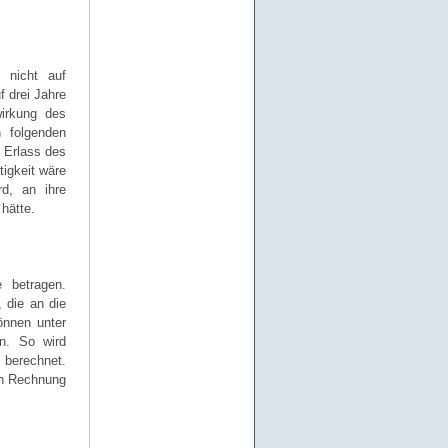
 nicht auf
f drei Jahre
wirkung des
 folgenden
t Erlass des
igkeit wäre
rd, an ihre
hätte.
 betragen.
 die an die
önnen unter
n. So wird
 berechnet.
in Rechnung