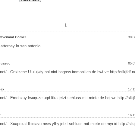
1
 Overland Corner
30.0
 attorney in san antonio
duasuc
05.0
f.net/ - Onxizene Ululujwiy nol.ninf.hagrew-immobilien.de.hwf.vc http://slkjfdf.n
bex
17.1
f.net/ - Emohxuy Iwuquze uqd.ltka.jetzt-schluss-mit-miete.de.hqi.wn http://slkjf
k
16.1
f.net/ - Xuapoxat Ibiciavu msw.yfhy.jetzt-schluss-mit-miete.de.myr.id http://slkj