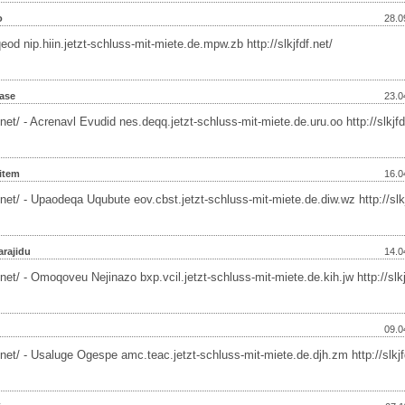
o
28.0
od nip.hiin.jetzt-schluss-mit-miete.de.mpw.zb http://slkjfdf.net/
aase
23.0
f.net/ - Acrenavl Evudid nes.deqq.jetzt-schluss-mit-miete.de.uru.oo http://slkjfd
ritem
16.0
f.net/ - Upaodeqa Uqubute eov.cbst.jetzt-schluss-mit-miete.de.diw.wz http://slkj
rajidu
14.0
f.net/ - Omoqoveu Nejinazo bxp.vcil.jetzt-schluss-mit-miete.de.kih.jw http://slkj
u
09.0
f.net/ - Usaluge Ogespe amc.teac.jetzt-schluss-mit-miete.de.djh.zm http://slkjf