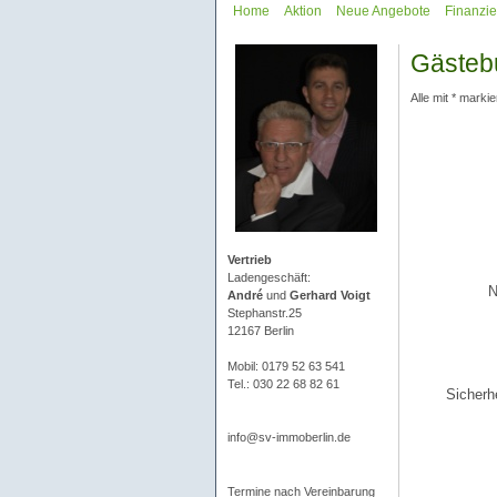
Home
Aktion
Neue Angebote
Finanzi
Gästeb
Alle mit * markie
Vertrieb
Ladengeschäft:
N
André
und
Gerhard Voigt
Stephanstr.25
12167 Berlin
Mobil: 0179 52 63 541
Tel.: 030 22 68 82 61
Sicherh
info@sv-immoberlin.de
Termine nach Vereinbarung