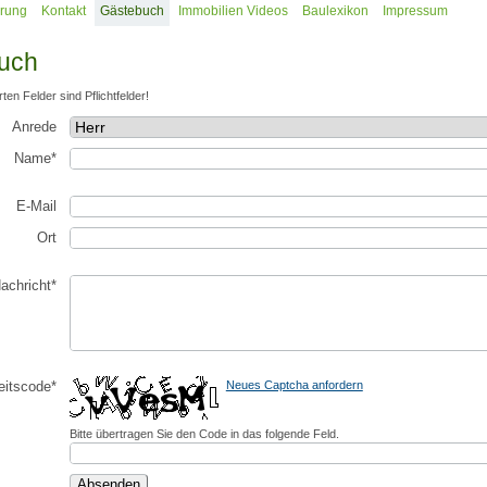
erung
Kontakt
Gästebuch
Immobilien Videos
Baulexikon
Impressum
uch
rten Felder sind Pflichtfelder!
Anrede
Name*
E-Mail
Ort
achricht*
eitscode*
Neues Captcha anfordern
Bitte übertragen Sie den Code in das folgende Feld.