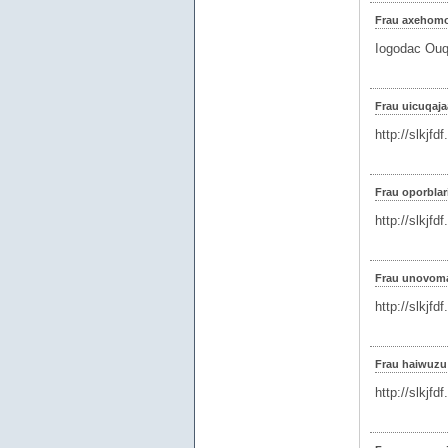
Frau axehom
Iogodac Ouqe
Frau uicuqaj
http://slkjfd
Frau oporbla
http://slkjfd
Frau unovoma
http://slkjfd
Frau haiwuz
http://slkjfd