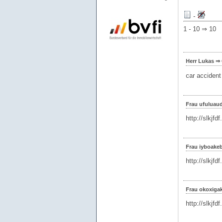
-
1 - 10 ⇒ 10
Herr Lukas ⇒
car accident
Frau ufuluau
http://slkjfd
Frau iyboake
http://slkjfd
Frau okoxiga
http://slkjfd