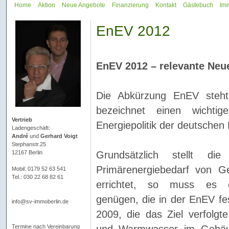
Home
Aktion
Neue Angebote
Finanzierung
Kontakt
Gästebuch
Imm
EnEV 2012
EnEV 2012 – relevante Neu
Die Abkürzung EnEV steht 
bezeichnet einen wichti
Vertrieb
Energiepolitik der deutschen
Ladengeschäft:
André
und
Gerhard Voigt
Stephanstr.25
12167 Berlin
Grundsätzlich stellt 
Primärenergiebedarf von 
Mobil: 0179 52 63 541
Tel.: 030 22 68 82 61
errichtet, so muss es d
genügen, die in der EnEV fes
info@sv-immoberlin.de
2009, die das Ziel verfolgt
und Warmwasser im Gebäu
Termine nach Vereinbarung